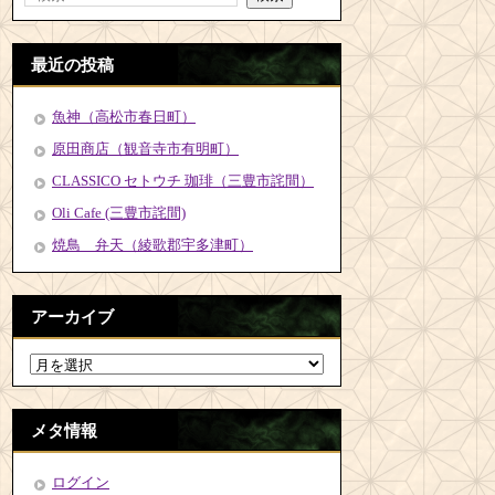
最近の投稿
魚神（高松市春日町）
原田商店（観音寺市有明町）
CLASSICO セトウチ 珈琲（三豊市詫間）
Oli Cafe (三豊市詫間)
焼鳥 弁天（綾歌郡宇多津町）
アーカイブ
メタ情報
ログイン