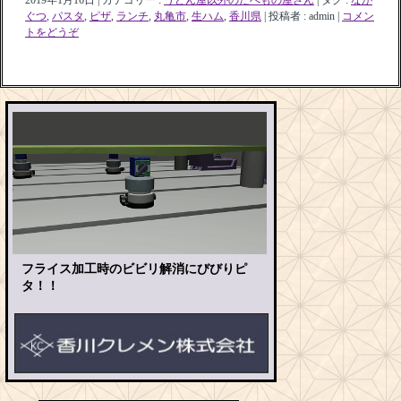
ぐつ
,
パスタ
,
ピザ
,
ランチ
,
丸亀市
,
生ハム
,
香川県
|
投稿者 : admin
|
コメン
トをどうぞ
フライス加工時のビビリ解消にびびりピ
タ！！