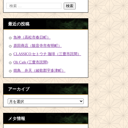
最近の投稿
魚神（高松市春日町）
原田商店（観音寺市有明町）
CLASSICO セトウチ 珈琲（三豊市詫間）
Oli Cafe (三豊市詫間)
焼鳥 弁天（綾歌郡宇多津町）
アーカイブ
メタ情報