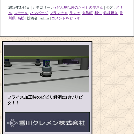
2019年3月4日
|
カテゴリー :
うどん屋以外のたべもの屋さん
|
タグ :
グリ
ル
,
ステーキ
,
ハンバーグ
,
プランチャ
,
ランチ
,
丸亀町
,
和牛
,
鉄板焼き
,
香
川県
,
高松
|
投稿者 : admin
|
コメントをどうぞ
フライス加工時のビビリ解消にびびりピ
タ！！