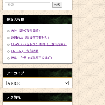
最近の投稿
魚神（高松市春日町）
原田商店（観音寺市有明町）
CLASSICO セトウチ 珈琲（三豊市詫間）
Oli Cafe (三豊市詫間)
焼鳥 弁天（綾歌郡宇多津町）
アーカイブ
メタ情報