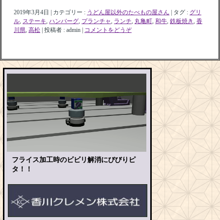
2019年3月4日
|
カテゴリー :
うどん屋以外のたべもの屋さん
|
タグ :
グリ
ル
,
ステーキ
,
ハンバーグ
,
プランチャ
,
ランチ
,
丸亀町
,
和牛
,
鉄板焼き
,
香
川県
,
高松
|
投稿者 : admin
|
コメントをどうぞ
フライス加工時のビビリ解消にびびりピ
タ！！