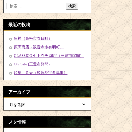
最近の投稿
魚神（高松市春日町）
原田商店（観音寺市有明町）
CLASSICO セトウチ 珈琲（三豊市詫間）
Oli Cafe (三豊市詫間)
焼鳥 弁天（綾歌郡宇多津町）
アーカイブ
メタ情報