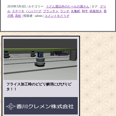
2019年3月4日
|
カテゴリー :
うどん屋以外のたべもの屋さん
|
タグ :
グリ
ル
,
ステーキ
,
ハンバーグ
,
プランチャ
,
ランチ
,
丸亀町
,
和牛
,
鉄板焼き
,
香
川県
,
高松
|
投稿者 : admin
|
コメントをどうぞ
フライス加工時のビビリ解消にびびりピ
タ！！