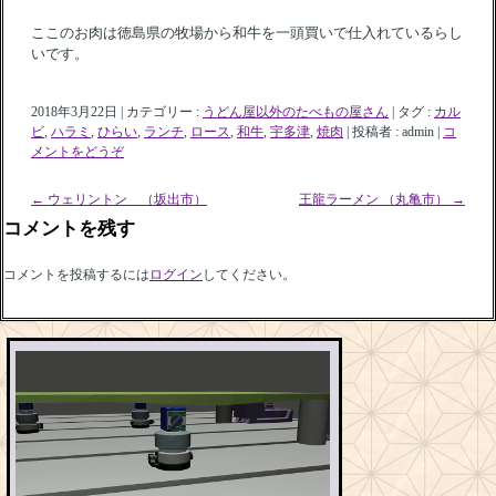
ここのお肉は徳島県の牧場から和牛を一頭買いで仕入れているらし
いです。
2018年3月22日
|
カテゴリー :
うどん屋以外のたべもの屋さん
|
タグ :
カル
ビ
,
ハラミ
,
ひらい
,
ランチ
,
ロース
,
和牛
,
宇多津
,
焼肉
|
投稿者 : admin
|
コ
メントをどうぞ
←
ウェリントン （坂出市）
王龍ラーメン （丸亀市）
→
コメントを残す
コメントを投稿するには
ログイン
してください。