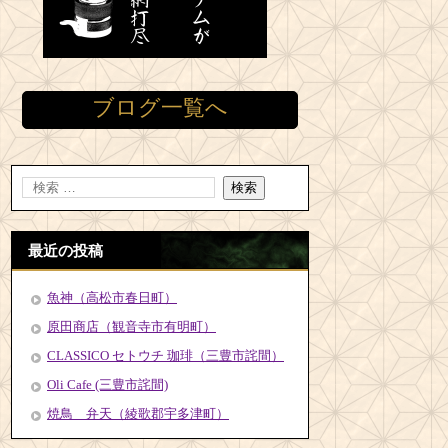
ブログ一覧へ
最近の投稿
魚神（高松市春日町）
原田商店（観音寺市有明町）
CLASSICO セトウチ 珈琲（三豊市詫間）
Oli Cafe (三豊市詫間)
焼鳥 弁天（綾歌郡宇多津町）