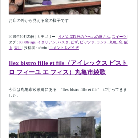
お店の外から見える窯の様子です
2019年10月25日
|
カテゴリー :
うどん屋以外のたべもの屋さん
,
スイーツ
|
タグ :
88
,
88stage
,
イタリアン
,
パスタ
,
ピザ
,
ピッツァ
,
ランチ
,
丸亀
,
窯
,
飯
山
,
香川
|
投稿者 : admin
|
コメントをどうぞ
Ilex bistro fille et fils（アイレックス ビスト
ロ フィーユ エ フィス）丸亀市綾歌
今回は丸亀市綾歌町にある ”Ilex bistro fille et fils” に行ってきま
した。