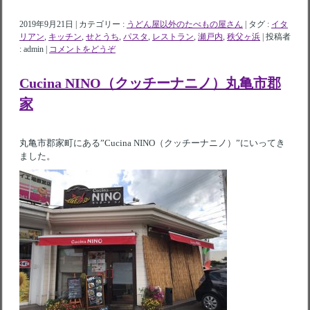
2019年9月21日
|
カテゴリー :
うどん屋以外のたべもの屋さん
|
タグ :
イタ
リアン
,
キッチン
,
せとうち
,
パスタ
,
レストラン
,
瀬戸内
,
秩父ヶ浜
|
投稿者
: admin
|
コメントをどうぞ
Cucina NINO（クッチーナニノ）丸亀市郡
家
丸亀市郡家町にある”Cucina NINO（クッチーナニノ）”にいってき
ました。