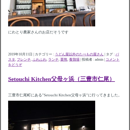
にわとり農家さんのお店だそうです
2019年10月11日
|
カテゴリー :
うどん屋以外のたべもの屋さん
|
タグ :
パ
スタ
,
フレンチ
,
ふわふわ
,
ランチ
,
栗熊
,
養鶏場
|
投稿者 : admin
|
コメント
をどうぞ
Setouchi Kitchen父母ヶ浜（三豊市仁尾）
三豊市仁尾町にある”Setouchi Kitchen父母ヶ浜”に行ってきました。