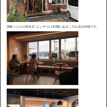
讃岐うどんの有名店”よしや”の２軒隣にあるこのお店の外観です。