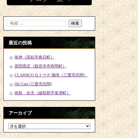
最近の投稿
魚神（高松市春日町）
原田商店（観音寺市有明町）
CLASSICO セトウチ 珈琲（三豊市詫間）
Oli Cafe (三豊市詫間)
焼鳥 弁天（綾歌郡宇多津町）
アーカイブ