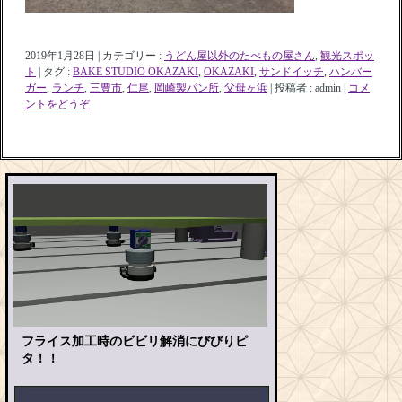
2019年1月28日
|
カテゴリー :
うどん屋以外のたべもの屋さん
,
観光スポッ
ト
|
タグ :
BAKE STUDIO OKAZAKI
,
OKAZAKI
,
サンドイッチ
,
ハンバー
ガー
,
ランチ
,
三豊市
,
仁尾
,
岡崎製パン所
,
父母ヶ浜
|
投稿者 : admin
|
コメ
ントをどうぞ
フライス加工時のビビリ解消にびびりピ
タ！！